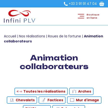
+33 3 91 91 47 04
Boutique
en ligne
Accueil
|
Nos réalisations
|
Roues de la fortune
|
Animation
collaborateurs
Animation
collaborateurs
Toutes les réalisations
Arches
Chevalets
Factices
Mur d'image