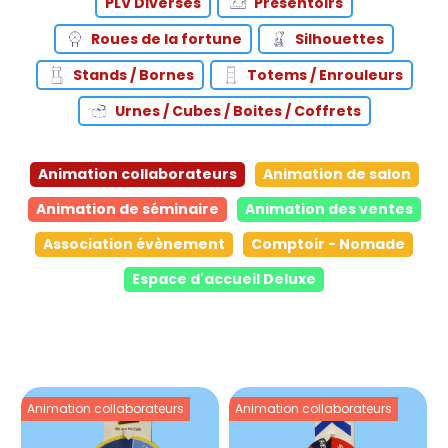
PLV Diverses
Présentoirs
Roues de la fortune
Silhouettes
Stands / Bornes
Totems / Enrouleurs
Urnes / Cubes / Boites / Coffrets
Animation collaborateurs
Animation de salon
Animation de séminaire
Animation des ventes
Association évènement
Comptoir - Nomade
Espace d'accueil Deluxe
Animation collaborateurs
Animation collaborateurs