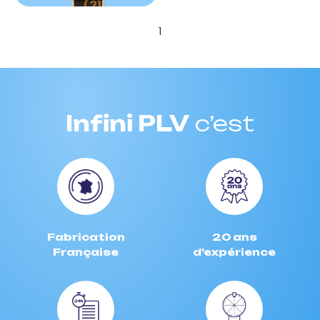
1
Infini PLV
c’est
Fabrication
20 ans
Française
d’expérience