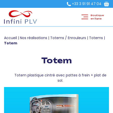
+33 3 91 91 47 04
Boutique
en ligne
Accueil
|
Nos réalisations
|
Totems / Enrouleurs
|
Totems
|
Totem
Totem
Totem plastique cintré avec pattes à frein + plat de
sol.