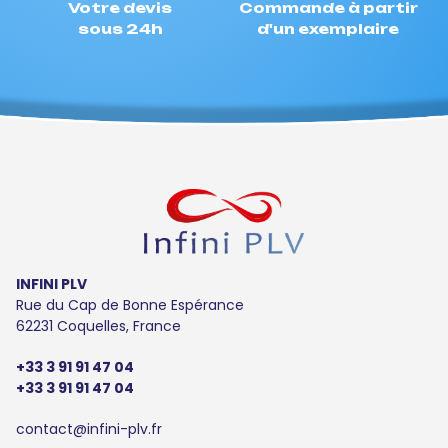
Votre devis
Commande à partir
sous 24h
d'un exemplaire
INFINI PLV
Rue du Cap de Bonne Espérance
62231 Coquelles, France
+33 3 91 91 47 04
+33 3 91 91 47 04
contact@infini-plv.fr