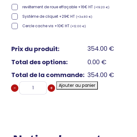
revêtement de roue effaçable +16€ HT
(
+
19.20
€
)
Système de cliquet +29€ HT
(
+
34.80
€
)
Cercle cache vis +10€ HT
(
+
12.00
€
)
354.00
€
Prix du produit:
Total des options:
0.00
€
Total de la commande:
354.00
€
Ajouter au panier
quantité
de
La
roue
de
jeu
prestige