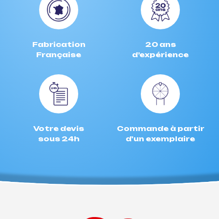
Fabrication
20 ans
Française
d’expérience
Votre devis
Commande à partir
sous 24h
d'un exemplaire