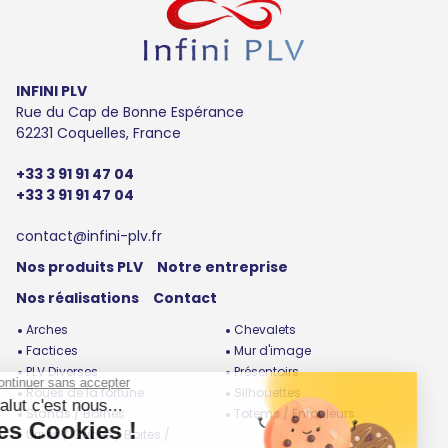
INFINI PLV
Rue du Cap de Bonne Espérance
62231 Coquelles, France
+33 3 91 91 47 04
+33 3 91 91 47 04
contact@infini-plv.fr
Nos produits PLV
Notre entreprise
Nos réalisations
Contact
Arches
Chevalets
Factices
Mur d'image
PLV Diverses
Présentoirs
Roues de la fortune
Silhouettes
Stands / Bornes
Totems / Enrouleurs
Urnes / Cubes / Boites /