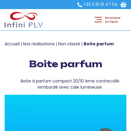
+33 3 91 91 47 04
Boutique
en ligne
Accueil
|
Nos réalisations
|
Non classé
|
Boite parfum
Boite parfum
Boite à parfum compact 20/10 ème contrecollé
rembordé avec cale lumineuse.