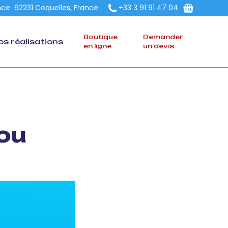
ce 62231 Coquelles, France
+33 3 91 91 47 04
Boutique
Demander
os réalisations
en ligne
un devis
ou