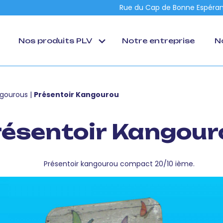
Rue du Cap de Bonne Espéran
Nos produits PLV
Notre entreprise
N
ngourous
|
Présentoir Kangourou
résentoir Kangour
Présentoir kangourou compact 20/10 ième.