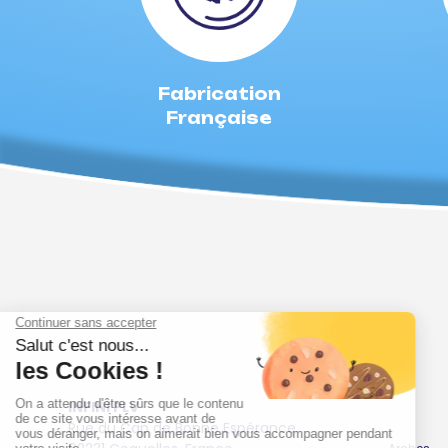
Fabrication
Française
INFINI PLV
Rue du Cap de Bonne Espérance