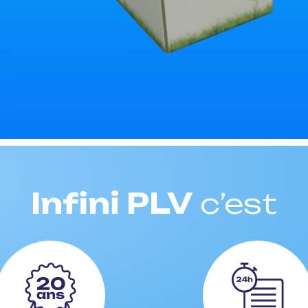
Infini PLV
c’est