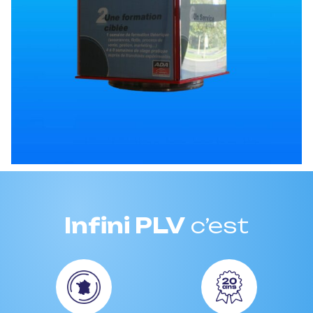
Infini PLV
c’est