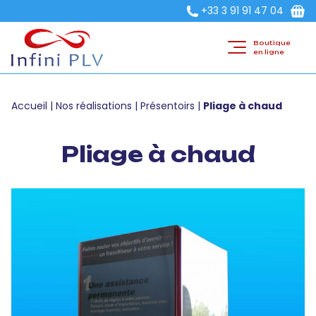
+33 3 91 91 47 04
Boutique
en ligne
Accueil
|
Nos réalisations
|
Présentoirs
|
Pliage à chaud
Pliage à chaud