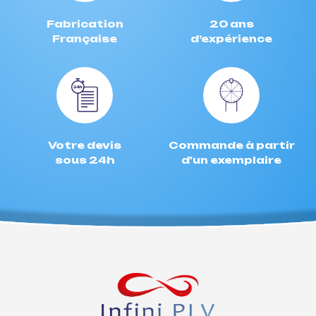
Fabrication
20 ans
Française
d’expérience
Votre devis
Commande à partir
sous 24h
d'un exemplaire