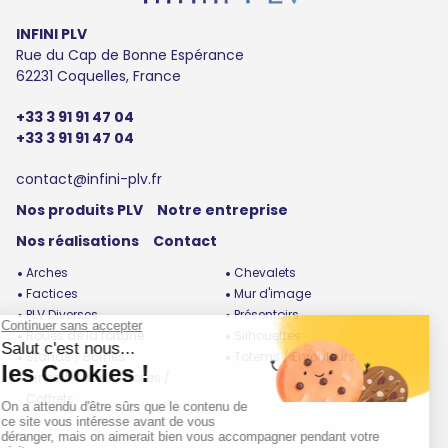
INFINI PLV
Rue du Cap de Bonne Espérance
62231 Coquelles, France
+33 3 91 91 47 04
+33 3 91 91 47 04
contact@infini-plv.fr
Nos produits PLV
Notre entreprise
Nos réalisations
Contact
Arches
Chevalets
Factices
Mur d'image
PLV Diverses
Présentoirs
Roues de la fortune
Silhouettes
Stands / Bornes
Totems / Enrouleurs
Urnes / Cubes / Boites /
Coffrets