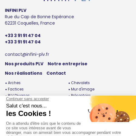
INFINI PLV
Rue du Cap de Bonne Espérance
62231 Coquelles, France
+33 3 91 91 47 04
+33 3 91 91 47 04
contact@infini-plv.fr
Nos produits PLV
Notre entreprise
Nos réalisations
Contact
Arches
Chevalets
Factices
Mur d'image
PLV Diverses
Présentoirs
Roues de la fortune
Silhouettes
Stands / Bornes
Totems / Enrouleurs
Urnes / Cubes / Boites /
Coffrets