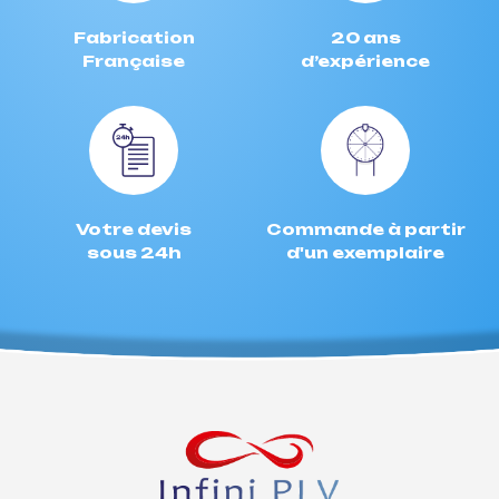
Fabrication
20 ans
Française
d’expérience
Votre devis
Commande à partir
sous 24h
d'un exemplaire