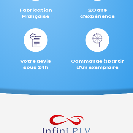
Fabrication
20 ans
Française
d’expérience
Votre devis
Commande à partir
sous 24h
d'un exemplaire