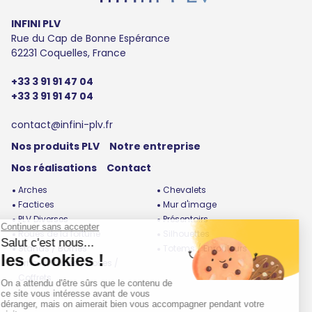
INFINI PLV
Rue du Cap de Bonne Espérance
62231 Coquelles, France
+33 3 91 91 47 04
+33 3 91 91 47 04
contact@infini-plv.fr
Nos produits PLV
Notre entreprise
Nos réalisations
Contact
Arches
Chevalets
Factices
Mur d'image
PLV Diverses
Présentoirs
Roues de la fortune
Silhouettes
Stands / Bornes
Totems / Enrouleurs
Urnes / Cubes / Boites /
Coffrets