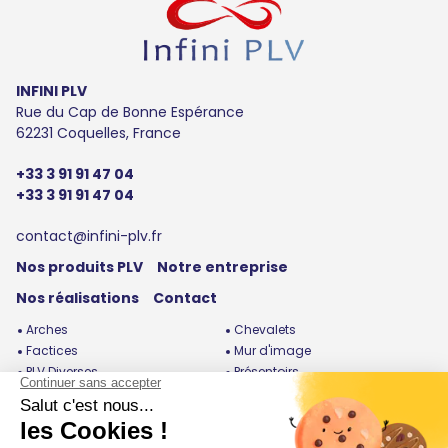
INFINI PLV
Rue du Cap de Bonne Espérance
62231 Coquelles, France
+33 3 91 91 47 04
+33 3 91 91 47 04
contact@infini-plv.fr
Nos produits PLV
Notre entreprise
Nos réalisations
Contact
Arches
Chevalets
Factices
Mur d'image
PLV Diverses
Présentoirs
Roues de la fortune
Silhouettes
Stands / Bornes
Totems / Enrouleurs
Urnes / Cubes / Boites /