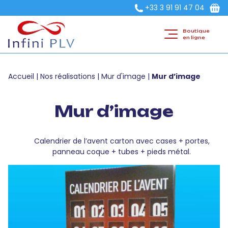
+33 3 91 91 47 04
Boutique
en ligne
Accueil
|
Nos réalisations
|
Mur d'image
|
Mur d’image
Mur d’image
Calendrier de l’avent carton avec cases + portes,
panneau coque + tubes + pieds métal.