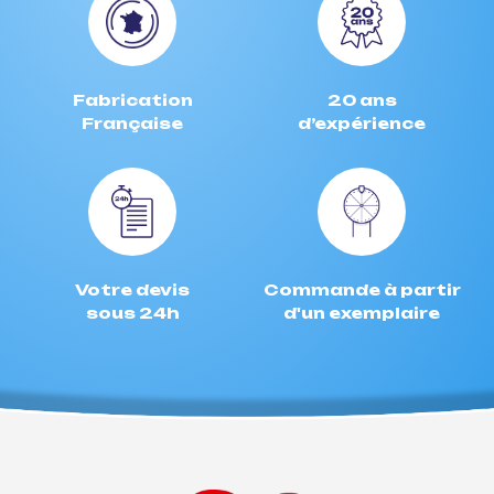
Fabrication
20 ans
Française
d’expérience
Votre devis
Commande à partir
sous 24h
d'un exemplaire