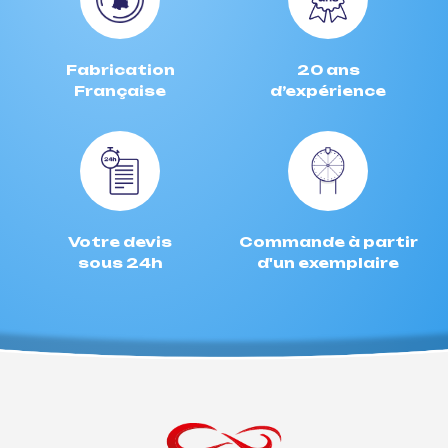
Fabrication
20 ans
Française
d’expérience
Votre devis
Commande à partir
sous 24h
d'un exemplaire