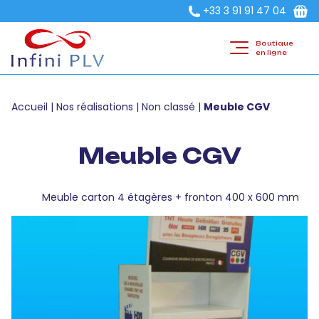
+33 3 91 91 47 04
Boutique
en ligne
Accueil
|
Nos réalisations
|
Non classé
|
Meuble CGV
Meuble CGV
Meuble carton 4 étagères + fronton 400 x 600 mm