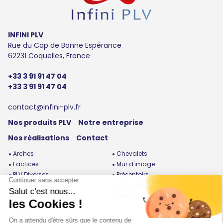
INFINI PLV
Rue du Cap de Bonne Espérance
62231 Coquelles, France
+33 3 91 91 47 04
+33 3 91 91 47 04
contact@infini-plv.fr
Nos produits PLV
Notre entreprise
Nos réalisations
Contact
Arches
Chevalets
Factices
Mur d'image
PLV Diverses
Présentoirs
Roues de la fortune
Silhouettes
Stands / Bornes
Totems / Enrouleurs
Urnes / Cubes / Boites /
Coffrets