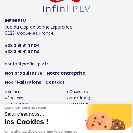
INFINI PLV
Rue du Cap de Bonne Espérance
62231 Coquelles, France
+33 3 91 91 47 04
+33 3 91 91 47 04
contact@infini-plv.fr
Nos produits PLV
Notre entreprise
Nos réalisations
Contact
Arches
Chevalets
Factices
Mur d'image
PLV Diverses
Présentoirs
Roues de la fortune
Silhouettes
Stands / Bornes
Totems / Enrouleurs
Urnes / Cubes / Boites /
Coffrets