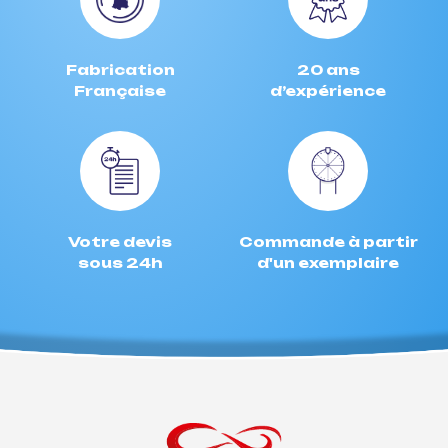
Fabrication
20 ans
Française
d’expérience
Votre devis
Commande à partir
sous 24h
d'un exemplaire