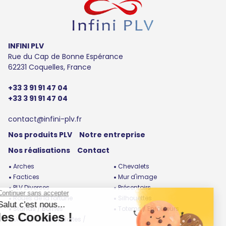
INFINI PLV
Rue du Cap de Bonne Espérance
62231 Coquelles, France
+33 3 91 91 47 04
+33 3 91 91 47 04
contact@infini-plv.fr
Nos produits PLV
Notre entreprise
Nos réalisations
Contact
Arches
Chevalets
Factices
Mur d'image
PLV Diverses
Présentoirs
Roues de la fortune
Silhouettes
Stands / Bornes
Totems / Enrouleurs
Urnes / Cubes / Boites /