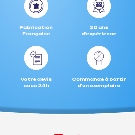
Fabrication
20 ans
Française
d’expérience
Votre devis
Commande à partir
sous 24h
d'un exemplaire