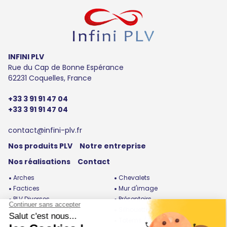
INFINI PLV
Rue du Cap de Bonne Espérance
62231 Coquelles, France
+33 3 91 91 47 04
+33 3 91 91 47 04
contact@infini-plv.fr
Nos produits PLV
Notre entreprise
Nos réalisations
Contact
Arches
Chevalets
Factices
Mur d'image
PLV Diverses
Présentoirs
Roues de la fortune
Silhouettes
Stands / Bornes
Totems / Enrouleurs